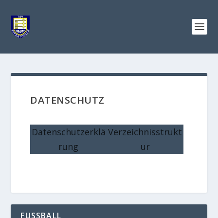
DATENSCHUTZ
Datenschutzerklä
Verzeichnisstrukt
rung
ur
FUSSBALL